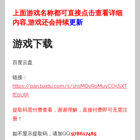
上面游戏名称都可直接点击查看详细
内容,游戏还会持续
更新
游戏下载
百度云盘
链接：
https://pan.baidu.com/s/1hsMOyRoMuyCO5SXT
fEbUfA
提取码需付费查看，谢谢理解，直接付费即可无需注
册
！
如不显示提取码，请加QQ:
978617485