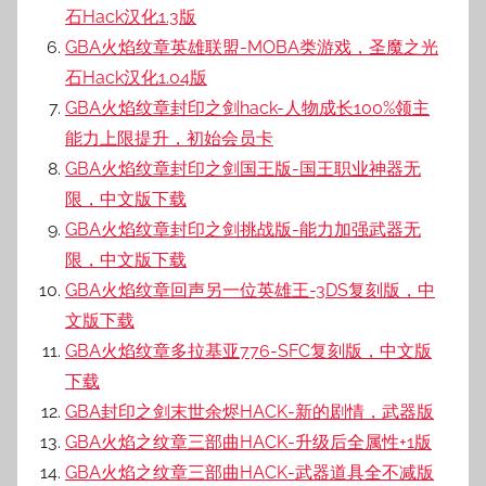
石Hack汉化1.3版
GBA火焰纹章英雄联盟-MOBA类游戏，圣魔之光
石Hack汉化1.04版
GBA火焰纹章封印之剑hack-人物成长100%领主
能力上限提升，初始会员卡
GBA火焰纹章封印之剑国王版-国王职业神器无
限，中文版下载
GBA火焰纹章封印之剑挑战版-能力加强武器无
限，中文版下载
GBA火焰纹章回声另一位英雄王-3DS复刻版，中
文版下载
GBA火焰纹章多拉基亚776-SFC复刻版，中文版
下载
GBA封印之剑末世余烬HACK-新的剧情，武器版
GBA火焰之纹章三部曲HACK-升级后全属性+1版
GBA火焰之纹章三部曲HACK-武器道具全不减版