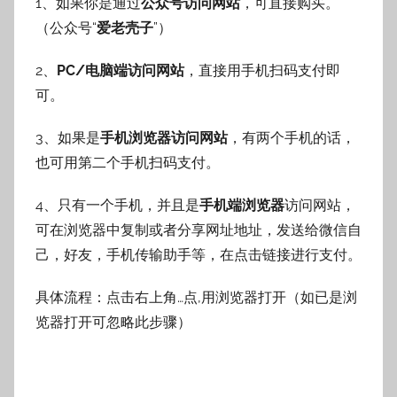
1、如果你是通过
公众号访问网站
，可直接购买。
（公众号“
爱老壳子
”）
2、
PC/电脑端访问网站
，直接用手机扫码支付即
可。
3、如果是
手机浏览器访问网站
，有两个手机的话，
也可用第二个手机扫码支付。
4、只有一个手机，并且是
手机端浏览器
访问网站，
可在浏览器中复制或者分享网址地址，发送给微信自
己，好友，手机传输助手等，在点击链接进行支付。
具体流程：点击右上角…点,用浏览器打开（如已是浏
览器打开可忽略此步骤）