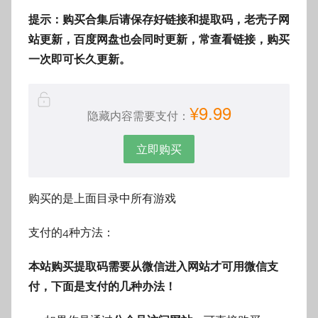
提示：购买合集后请保存好链接和提取码，老壳子网
站更新，百度网盘也会同时更新，常查看链接，购买
一次即可长久更新。
¥9.99
隐藏内容需要支付：
立即购买
购买的是上面目录中所有游戏
支付的4种方法：
本站购买提取码需要从微信进入网站才可用微信支
付，下面是支付的几种办法！