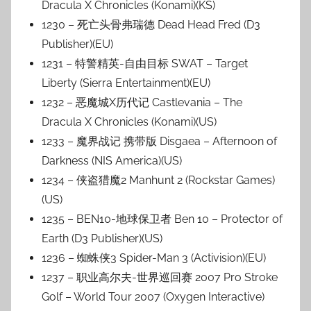
Dracula X Chronicles (Konami)(KS)
1230 – 死亡头骨弗瑞德 Dead Head Fred (D3
Publisher)(EU)
1231 – 特警精英-自由目标 SWAT – Target
Liberty (Sierra Entertainment)(EU)
1232 – 恶魔城X历代记 Castlevania – The
Dracula X Chronicles (Konami)(US)
1233 – 魔界战记 携带版 Disgaea – Afternoon of
Darkness (NIS America)(US)
1234 – 侠盗猎魔2 Manhunt 2 (Rockstar Games)
(US)
1235 – BEN10-地球保卫者 Ben 10 – Protector of
Earth (D3 Publisher)(US)
1236 – 蜘蛛侠3 Spider-Man 3 (Activision)(EU)
1237 – 职业高尔夫-世界巡回赛 2007 Pro Stroke
Golf – World Tour 2007 (Oxygen Interactive)