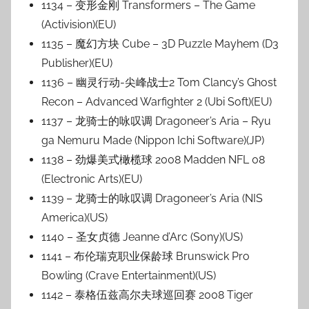
1134 – 变形金刚 Transformers – The Game
(Activision)(EU)
1135 – 魔幻方块 Cube – 3D Puzzle Mayhem (D3
Publisher)(EU)
1136 – 幽灵行动-尖峰战士2 Tom Clancy’s Ghost
Recon – Advanced Warfighter 2 (Ubi Soft)(EU)
1137 – 龙骑士的咏叹调 Dragoneer’s Aria – Ryu
ga Nemuru Made (Nippon Ichi Software)(JP)
1138 – 劲爆美式橄榄球 2008 Madden NFL 08
(Electronic Arts)(EU)
1139 – 龙骑士的咏叹调 Dragoneer’s Aria (NIS
America)(US)
1140 – 圣女贞德 Jeanne d’Arc (Sony)(US)
1141 – 布伦瑞克职业保龄球 Brunswick Pro
Bowling (Crave Entertainment)(US)
1142 – 泰格伍兹高尔夫球巡回赛 2008 Tiger