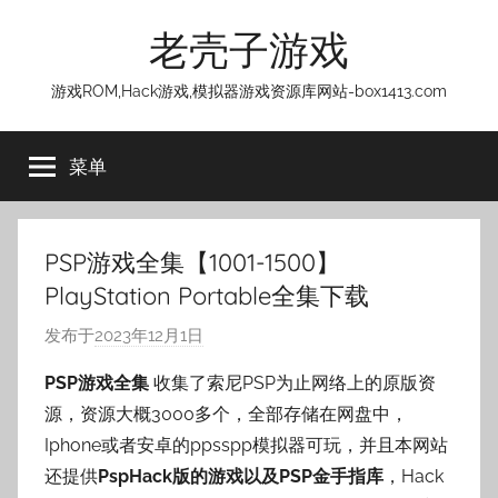
跳
老壳子游戏
至
内
游戏ROM,Hack游戏,模拟器游戏资源库网站-box1413.com
容
菜单
PSP游戏全集【1001-1500】
PlayStation Portable全集下载
发布于
2023年12月1日
作
者
PSP游戏全集
收集了索尼PSP为止网络上的原版资
:
源，资源大概3000多个，全部存储在网盘中，
老
Iphone或者安卓的ppsspp模拟器可玩，并且本网站
壳
还提供
PspHack版的游戏以及PSP金手指库
，Hack
子