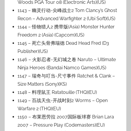
Woods PGA Tour 08 (Electronic Arts)(US)
1143 – 幽灵行动-尖峰战士2 Tom Clancy’s Ghost
Recon – Advanced Warfighter 2 (Ubi Soft)(US)
1144 – 怪物猎人2 携带版(Asia) Monster Hunter
Freedom 2 (Asia) (Capcom)(US)
1145 – 死亡头骨弗瑞德 Dead Head Fred (D3
Publisher)(US)
1146 – 火影忍者-无幻城之卷 Naruto – Ultimate
Ninja Heroes (Bandai Namco Games)(US)
1147 – 瑞奇与叮当-尺寸事件 Ratchet & Clank –
Size Matters (Sony)(KS)
1148 – 料理鼠王 Ratatouille (THQ)(EU)
1149 – 百战天虫-开战时刻2 Worms – Open
Warfare 2 (THQ)(EU)
1150 – 布莱恩劳拉 2007国际板球赛 Brian Lara
2007 – Pressure Play (Codemasters)(EU)