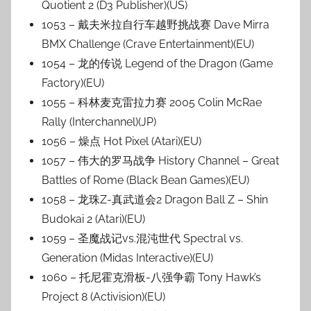
Quotient 2 (D3 Publisher)(US)
1053 – 戴夫米拉自行车越野挑战赛 Dave Mirra
BMX Challenge (Crave Entertainment)(EU)
1054 – 龙的传说 Legend of the Dragon (Game
Factory)(EU)
1055 – 科林麦克雷拉力赛 2005 Colin McRae
Rally (Interchannel)(JP)
1056 – 燥点 Hot Pixel (Atari)(EU)
1057 – 伟大的罗马战争 History Channel – Great
Battles of Rome (Black Bean Games)(EU)
1058 – 龙珠Z-真武道会2 Dragon Ball Z – Shin
Budokai 2 (Atari)(EU)
1059 – 圣魔战记vs.混沌世代 Spectral vs.
Generation (Midas Interactive)(EU)
1060 – 托尼霍克滑板-八强争霸 Tony Hawk’s
Project 8 (Activision)(EU)