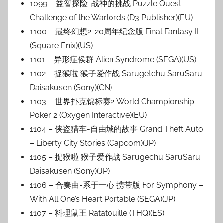
1099 – 益智探险-战神的挑战 Puzzle Quest –
Challenge of the Warlords (D3 Publisher)(EU)
1100 – 最终幻想2-20周年纪念版 Final Fantasy II
(Square Enix)(US)
1101 – 异形症侯群 Alien Syndrome (SEGA)(US)
1102 – 捉猴啦 猴子爱作战 Sarugetchu SaruSaru
Daisakusen (Sony)(CN)
1103 – 世界扑克锦标赛2 World Championship
Poker 2 (Oxygen Interactive)(EU)
1104 – 侠盗猎车-自由城的故事 Grand Theft Auto
– Liberty City Stories (Capcom)(JP)
1105 – 捉猴啦 猴子爱作战 Sarugechu SaruSaru
Daisakusen (Sony)(JP)
1106 – 合奏曲-系于一心 携带版 For Symphony –
With All One’s Heart Portable (SEGA)(JP)
1107 – 料理鼠王 Ratatouille (THQ)(ES)