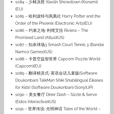
1084 – 少林决胜 Xiaolin Showdown (Konami)
(EU)
1085 – 哈利波特与凤凰社 Harry Potter and the
Order of the Phoenix (Electronic Arts)(EU)
1086 – 约束之地-利维艾拉 Riviera – The
Promised Land (Atlus)(US)
1087 – 扣杀球场3 Smash Court Tennis 3 (Bandai
Namco Games)(US)
1088 – 卡普空益智世界 Capcom Puzzle World
(Capcom)(EU)
1089 – 翻译精灵式-英语会话儿童版(Software
Doukonban) TalkMan Shiki Shabilingual Eikaiwa
for Kids! (Software Doukonban) (Sony)(JP)
1090 – 美女餐厅 Diner Dash – Sizzle & Serve
(Eidos Interactive)(US)
1091 – 世界传说-光明神话 Tales of the World –