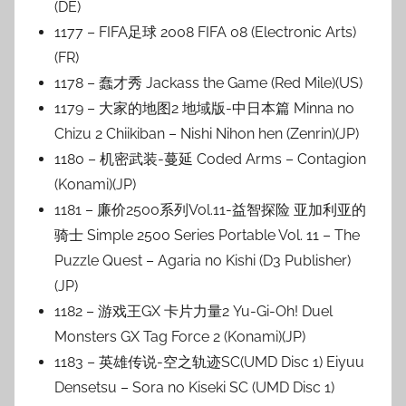
(DE)
1177 – FIFA足球 2008 FIFA 08 (Electronic Arts)
(FR)
1178 – 蠢才秀 Jackass the Game (Red Mile)(US)
1179 – 大家的地图2 地域版-中日本篇 Minna no
Chizu 2 Chiikiban – Nishi Nihon hen (Zenrin)(JP)
1180 – 机密武装-蔓延 Coded Arms – Contagion
(Konami)(JP)
1181 – 廉价2500系列Vol.11-益智探险 亚加利亚的
骑士 Simple 2500 Series Portable Vol. 11 – The
Puzzle Quest – Agaria no Kishi (D3 Publisher)
(JP)
1182 – 游戏王GX 卡片力量2 Yu-Gi-Oh! Duel
Monsters GX Tag Force 2 (Konami)(JP)
1183 – 英雄传说-空之轨迹SC(UMD Disc 1) Eiyuu
Densetsu – Sora no Kiseki SC (UMD Disc 1)