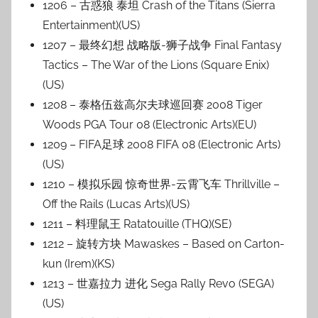
1206 – 古惑狼 泰坦 Crash of the Titans (Sierra
Entertainment)(US)
1207 – 最终幻想 战略版-狮子战争 Final Fantasy
Tactics – The War of the Lions (Square Enix)
(US)
1208 – 泰格伍兹高尔夫球巡回赛 2008 Tiger
Woods PGA Tour 08 (Electronic Arts)(EU)
1209 – FIFA足球 2008 FIFA 08 (Electronic Arts)
(US)
1210 – 模拟乐园 惊奇世界-云霄飞车 Thrillville –
Off the Rails (Lucas Arts)(US)
1211 – 料理鼠王 Ratatouille (THQ)(SE)
1212 – 旋转方块 Mawaskes – Based on Carton-
kun (Irem)(KS)
1213 – 世嘉拉力 进化 Sega Rally Revo (SEGA)
(US)