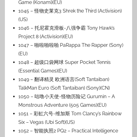
Game (Konami)(EU)
1045 – 怪物史莱克3 Shrek the Third (Activision)
(US)
1046 – 托尼霍克滑板-八强争霸 Tony Hawk’s
Project 8 (Activision)(EU)
1047 – 啪啦啪啦啪 PaRappa The Rapper (Sony)
(EU)
1048 – 超级口袋网球 Super Pocket Tennis
(Essential Games)(EU)
1049 – 翻译精灵 欧洲语言(Soft Tantaiban)
TalkMan Euro (Soft Tantaiban) (Sony)(CN)
1050 – 咕噜小天使-怪物历险记 Gurumin – A
Monstrous Adventure (505 Games)(EU)
1051 – 彩虹六号-维加斯 Tom Clancy’s Rainbow
Six – Vegas (Ubi Soft)(US)
1052 – 智能执照2 PQ2 – Practical Intelligence