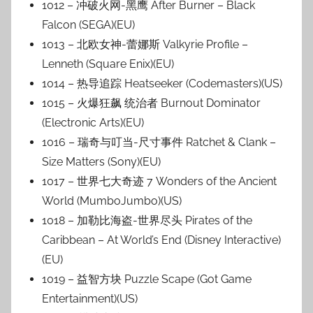
1012 – 冲破火网-黑鹰 After Burner – Black
Falcon (SEGA)(EU)
1013 – 北欧女神-蕾娜斯 Valkyrie Profile –
Lenneth (Square Enix)(EU)
1014 – 热导追踪 Heatseeker (Codemasters)(US)
1015 – 火爆狂飙 统治者 Burnout Dominator
(Electronic Arts)(EU)
1016 – 瑞奇与叮当-尺寸事件 Ratchet & Clank –
Size Matters (Sony)(EU)
1017 – 世界七大奇迹 7 Wonders of the Ancient
World (MumboJumbo)(US)
1018 – 加勒比海盗-世界尽头 Pirates of the
Caribbean – At World’s End (Disney Interactive)
(EU)
1019 – 益智方块 Puzzle Scape (Got Game
Entertainment)(US)