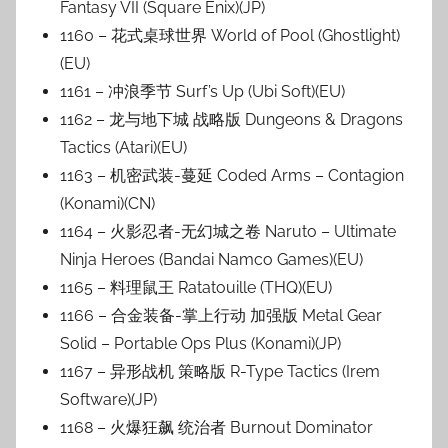
Fantasy VII (Square Enix)(JP)
1160 – 花式桌球世界 World of Pool (Ghostlight)
(EU)
1161 – 冲浪季节 Surf’s Up (Ubi Soft)(EU)
1162 – 龙与地下城 战略版 Dungeons & Dragons
Tactics (Atari)(EU)
1163 – 机密武装-蔓延 Coded Arms – Contagion
(Konami)(CN)
1164 – 火影忍者-无幻城之卷 Naruto – Ultimate
Ninja Heroes (Bandai Namco Games)(EU)
1165 – 料理鼠王 Ratatouille (THQ)(EU)
1166 – 合金装备-掌上行动 加强版 Metal Gear
Solid – Portable Ops Plus (Konami)(JP)
1167 – 异形战机 策略版 R-Type Tactics (Irem
Software)(JP)
1168 – 火爆狂飙 统治者 Burnout Dominator