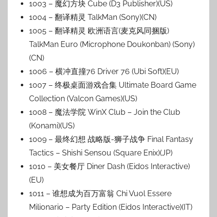
1003 – 魔幻方块 Cube (D3 Publisher)(US)
1004 – 翻译精灵 TalkMan (Sony)(CN)
1005 – 翻译精灵 欧洲语言(麦克风同捆版)
TalkMan Euro (Microphone Doukonban) (Sony)
(CN)
1006 – 横冲直撞76 Driver 76 (Ubi Soft)(EU)
1007 – 终极桌面游戏合集 Ultimate Board Game
Collection (Valcon Games)(US)
1008 – 魔法学院 WinX Club – Join the Club
(Konami)(US)
1009 – 最终幻想 战略版-狮子战争 Final Fantasy
Tactics – Shishi Sensou (Square Enix)(JP)
1010 – 美女餐厅 Diner Dash (Eidos Interactive)
(EU)
1011 – 谁想成为百万富翁 Chi Vuol Essere
Milionario – Party Edition (Eidos Interactive)(IT)