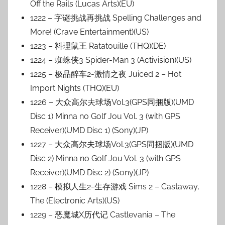
Off the Rails (Lucas Arts)(EU)
1222 – 字谜挑战再挑战 Spelling Challenges and
More! (Crave Entertainment)(US)
1223 – 料理鼠王 Ratatouille (THQ)(DE)
1224 – 蜘蛛侠3 Spider-Man 3 (Activision)(US)
1225 – 极品醉车2-激情之夜 Juiced 2 – Hot
Import Nights (THQ)(EU)
1226 – 大众高尔夫球场Vol.3(GPS同捆版)(UMD
Disc 1) Minna no Golf Jou Vol. 3 (with GPS
Receiver)(UMD Disc 1) (Sony)(JP)
1227 – 大众高尔夫球场Vol.3(GPS同捆版)(UMD
Disc 2) Minna no Golf Jou Vol. 3 (with GPS
Receiver)(UMD Disc 2) (Sony)(JP)
1228 – 模拟人生2-生存游戏 Sims 2 – Castaway,
The (Electronic Arts)(US)
1229 – 恶魔城X历代记 Castlevania – The