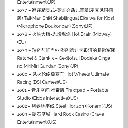
Entertainment)(JP)
1077 – 翻译精灵式-英语会话儿童版(麦克风同捆
版) TalkMan Shiki Shabilingual Eikaiwa for Kids!
(Microphone Doukonban) (Sony)(JP)
1078 – 火热大脑-思想燃烧 Hot Brain (Midway)
(EU)
1079 – 瑞奇与叮当5-激突!德迪卡银河的超微军团
Ratchet & Clank 5 – Gekitotsu! Dodeka Ginga
no MiriMiri Gundan (Sony)(JP)
1080 – 风火轮终极赛车 Hot Wheels Ultimate
Racing (DSI Games)(US)
1081 – 音乐空间 携带版 Traxxpad – Portable
Studio (Eidos Interactive)(US)
1082 – 钢铁地平线 Steel Horizon (Konami)(US)
1083 – 硬石度城 Hard Rock Casino (Crave
Entertainment)(US)