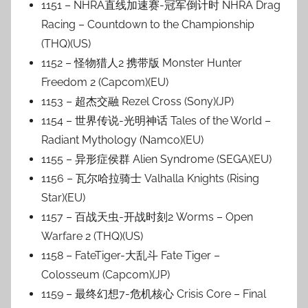
1151 – NHRA直线加速赛-冠军倒计时 NHRA Drag
Racing – Countdown to the Championship
(THQ)(US)
1152 – 怪物猎人2 携带版 Monster Hunter
Freedom 2 (Capcom)(EU)
1153 – 超杰交融 Rezel Cross (Sony)(JP)
1154 – 世界传说-光明神话 Tales of the World –
Radiant Mythology (Namco)(EU)
1155 – 异形症侯群 Alien Syndrome (SEGA)(EU)
1156 – 瓦尔哈拉骑士 Valhalla Knights (Rising
Star)(EU)
1157 – 百战天虫-开战时刻2 Worms – Open
Warfare 2 (THQ)(US)
1158 – FateTiger-大乱斗 Fate Tiger –
Colosseum (Capcom)(JP)
1159 – 最终幻想7-危机核心 Crisis Core – Final