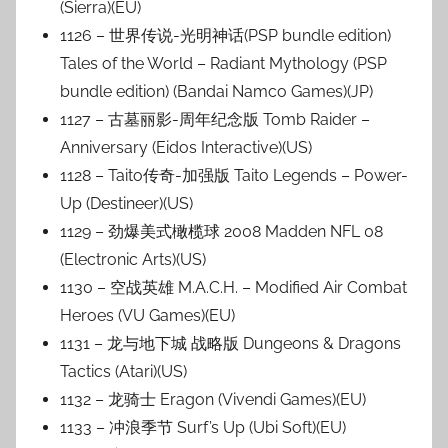
(Sierra)(EU)
1126 – 世界传说-光明神话(PSP bundle edition)
Tales of the World – Radiant Mythology (PSP
bundle edition) (Bandai Namco Games)(JP)
1127 – 古墓丽影-周年纪念版 Tomb Raider –
Anniversary (Eidos Interactive)(US)
1128 – Taito传奇-加强版 Taito Legends – Power-
Up (Destineer)(US)
1129 – 劲爆美式橄榄球 2008 Madden NFL 08
(Electronic Arts)(US)
1130 – 空战英雄 M.A.C.H. – Modified Air Combat
Heroes (VU Games)(EU)
1131 – 龙与地下城 战略版 Dungeons & Dragons
Tactics (Atari)(US)
1132 – 龙骑士 Eragon (Vivendi Games)(EU)
1133 – 冲浪季节 Surf’s Up (Ubi Soft)(EU)