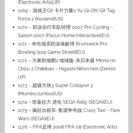
(Electronic Arts)(JP)
1169 – 游戏王GX 卡片力量2 Yu-Gi-Oh! GX Tag
Force 2 (Konami)(US)
1170 – 职业自行车队经理 2007 Pro Cycling –
Saison 2007 (Focus Home Interactive)(EU)
1171 – 布伦瑞克职业保龄球 Brunswick Pro
Bowling (505 Game Street)(EU)
1172 – 大家的地图2 地域版-东日本篇 Minna no
Chizu 2 Chiikiban – Higashi Nihon hen (Zenrin)
(JP)
1173 – 超级方块3 Super Collapse 3
(MumboJumbo)(US)
1174 – 世嘉拉力 进化 SEGA Rally (SEGA)(EU)
1175 – 疯狂出租车-客源争夺战 Crazy Taxi – Fare
Wars (SEGA)(EU)
1176 – FIFA足球 2008 FIFA 08 (Electronic Arts)