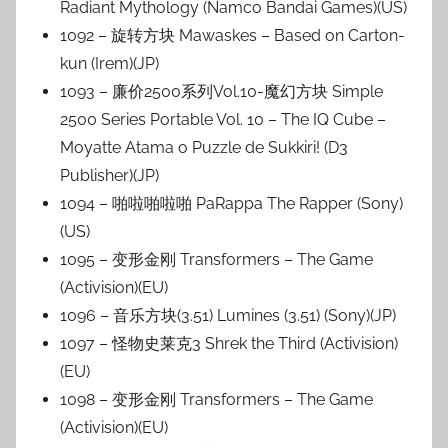
Radiant Mythology (Namco Bandai Games)(US)
1092 – 旋转方块 Mawaskes – Based on Carton-
kun (Irem)(JP)
1093 – 廉价2500系列Vol.10-魔幻方块 Simple
2500 Series Portable Vol. 10 – The IQ Cube –
Moyatte Atama o Puzzle de Sukkiri! (D3
Publisher)(JP)
1094 – 啪啦啪啦啪 PaRappa The Rapper (Sony)
(US)
1095 – 变形金刚 Transformers – The Game
(Activision)(EU)
1096 – 音乐方块(3.51) Lumines (3.51) (Sony)(JP)
1097 – 怪物史莱克3 Shrek the Third (Activision)
(EU)
1098 – 变形金刚 Transformers – The Game
(Activision)(EU)