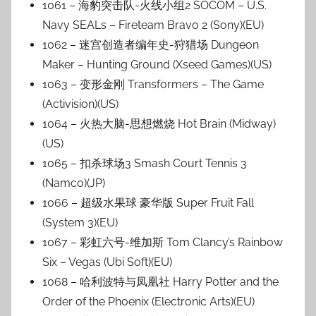
1061 – 海豹突击队-火线小组2 SOCOM – U.S.
Navy SEALs – Fireteam Bravo 2 (Sony)(EU)
1062 – 迷宫创造者编年史-狩猎场 Dungeon
Maker – Hunting Ground (Xseed Games)(US)
1063 – 变形金刚 Transformers – The Game
(Activision)(US)
1064 – 火热大脑-思想燃烧 Hot Brain (Midway)
(US)
1065 – 扣杀球场3 Smash Court Tennis 3
(Namco)(JP)
1066 – 超级水果球 豪华版 Super Fruit Fall
(System 3)(EU)
1067 – 彩虹六号-维加斯 Tom Clancy’s Rainbow
Six – Vegas (Ubi Soft)(EU)
1068 – 哈利波特与凤凰社 Harry Potter and the
Order of the Phoenix (Electronic Arts)(EU)