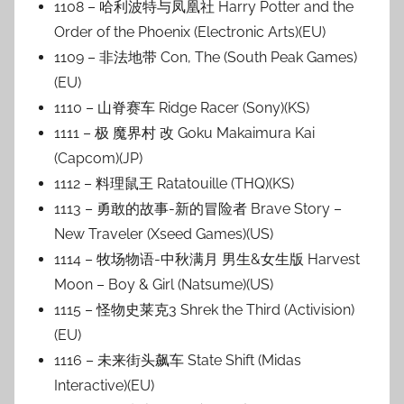
1108 – 哈利波特与凤凰社 Harry Potter and the
Order of the Phoenix (Electronic Arts)(EU)
1109 – 非法地带 Con, The (South Peak Games)
(EU)
1110 – 山脊赛车 Ridge Racer (Sony)(KS)
1111 – 极 魔界村 改 Goku Makaimura Kai
(Capcom)(JP)
1112 – 料理鼠王 Ratatouille (THQ)(KS)
1113 – 勇敢的故事-新的冒险者 Brave Story –
New Traveler (Xseed Games)(US)
1114 – 牧场物语-中秋满月 男生&女生版 Harvest
Moon – Boy & Girl (Natsume)(US)
1115 – 怪物史莱克3 Shrek the Third (Activision)
(EU)
1116 – 未来街头飙车 State Shift (Midas
Interactive)(EU)