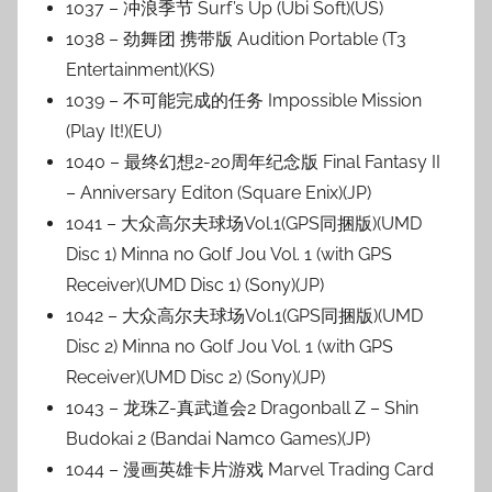
1037 – 冲浪季节 Surf’s Up (Ubi Soft)(US)
1038 – 劲舞团 携带版 Audition Portable (T3
Entertainment)(KS)
1039 – 不可能完成的任务 Impossible Mission
(Play It!)(EU)
1040 – 最终幻想2-20周年纪念版 Final Fantasy II
– Anniversary Editon (Square Enix)(JP)
1041 – 大众高尔夫球场Vol.1(GPS同捆版)(UMD
Disc 1) Minna no Golf Jou Vol. 1 (with GPS
Receiver)(UMD Disc 1) (Sony)(JP)
1042 – 大众高尔夫球场Vol.1(GPS同捆版)(UMD
Disc 2) Minna no Golf Jou Vol. 1 (with GPS
Receiver)(UMD Disc 2) (Sony)(JP)
1043 – 龙珠Z-真武道会2 Dragonball Z – Shin
Budokai 2 (Bandai Namco Games)(JP)
1044 – 漫画英雄卡片游戏 Marvel Trading Card