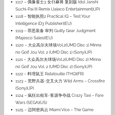
1117 – 偶像雀士3 女仆麻将 复刻版 Idol Janshi
Suchi-Pai III Remix (Jaleco Entertainment)(JP)
1118 – 智能执照2 Practical IQ – Test Your
Intelligence (D3 Publisher)(EU)
1119 – 罪恶装备 审判 Guilty Gear Judgment
(Majesco Sales)(EU)
1120 – 大众高尔夫球场Vol.2(UMD Disc 1) Minna
no Golf Jou Vol. 2 (UMD Disc 1) (Sony)(JP)
1121 – 大众高尔夫球场Vol.2(UMD Disc 2) Minna
no Golf Jou Vol. 2 (UMD Disc 2) (Sony)(JP)
1122 – 料理鼠王 Ratatouille (THQ)(FR)
1123 – 荒野兵器-交叉火力 Wild Arms – Crossfire
(Sony)(JP)
1124 – 疯狂出租车-客源争夺战 Crazy Taxi – Fare
Wars (SEGA)(US)
1125 – 迈阿密风云 Miami Vice – The Game