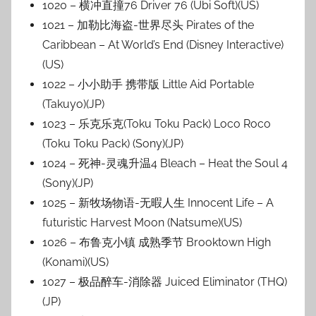
1020 – 横冲直撞76 Driver 76 (Ubi Soft)(US)
1021 – 加勒比海盗-世界尽头 Pirates of the
Caribbean – At World’s End (Disney Interactive)
(US)
1022 – 小小助手 携带版 Little Aid Portable
(Takuyo)(JP)
1023 – 乐克乐克(Toku Toku Pack) Loco Roco
(Toku Toku Pack) (Sony)(JP)
1024 – 死神-灵魂升温4 Bleach – Heat the Soul 4
(Sony)(JP)
1025 – 新牧场物语-无暇人生 Innocent Life – A
futuristic Harvest Moon (Natsume)(US)
1026 – 布鲁克小镇 成熟季节 Brooktown High
(Konami)(US)
1027 – 极品醉车-消除器 Juiced Eliminator (THQ)
(JP)