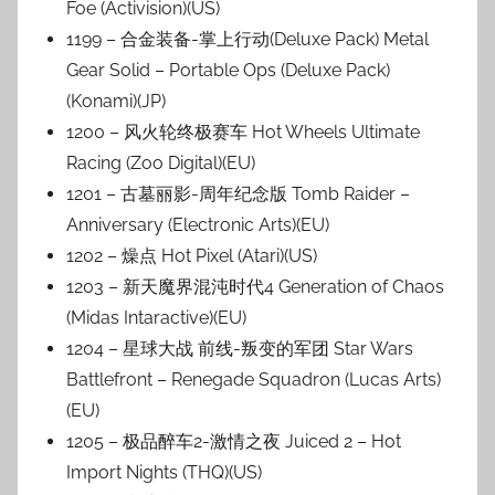
Foe (Activision)(US)
1199 – 合金装备-掌上行动(Deluxe Pack) Metal
Gear Solid – Portable Ops (Deluxe Pack)
(Konami)(JP)
1200 – 风火轮终极赛车 Hot Wheels Ultimate
Racing (Zoo Digital)(EU)
1201 – 古墓丽影-周年纪念版 Tomb Raider –
Anniversary (Electronic Arts)(EU)
1202 – 燥点 Hot Pixel (Atari)(US)
1203 – 新天魔界混沌时代4 Generation of Chaos
(Midas Intaractive)(EU)
1204 – 星球大战 前线-叛变的军团 Star Wars
Battlefront – Renegade Squadron (Lucas Arts)
(EU)
1205 – 极品醉车2-激情之夜 Juiced 2 – Hot
Import Nights (THQ)(US)