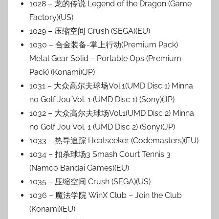
1028 – 龙的传说 Legend of the Dragon (Game
Factory)(US)
1029 – 压缩空间 Crush (SEGA)(EU)
1030 – 合金装备-掌上行动(Premium Pack)
Metal Gear Solid – Portable Ops (Premium
Pack) (Konami)(JP)
1031 – 大众高尔夫球场Vol.1(UMD Disc 1) Minna
no Golf Jou Vol. 1 (UMD Disc 1) (Sony)(JP)
1032 – 大众高尔夫球场Vol.1(UMD Disc 2) Minna
no Golf Jou Vol. 1 (UMD Disc 2) (Sony)(JP)
1033 – 热导追踪 Heatseeker (Codemasters)(EU)
1034 – 扣杀球场3 Smash Court Tennis 3
(Namco Bandai Games)(EU)
1035 – 压缩空间 Crush (SEGA)(US)
1036 – 魔法学院 WinX Club – Join the Club
(Konami)(EU)