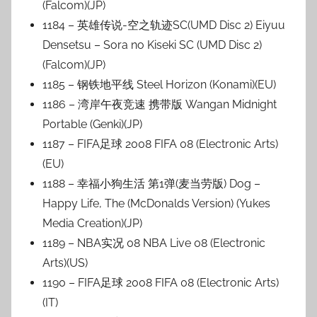
(Falcom)(JP)
1184 – 英雄传说-空之轨迹SC(UMD Disc 2) Eiyuu
Densetsu – Sora no Kiseki SC (UMD Disc 2)
(Falcom)(JP)
1185 – 钢铁地平线 Steel Horizon (Konami)(EU)
1186 – 湾岸午夜竞速 携带版 Wangan Midnight
Portable (Genki)(JP)
1187 – FIFA足球 2008 FIFA 08 (Electronic Arts)
(EU)
1188 – 幸福小狗生活 第1弹(麦当劳版) Dog –
Happy Life, The (McDonalds Version) (Yukes
Media Creation)(JP)
1189 – NBA实况 08 NBA Live 08 (Electronic
Arts)(US)
1190 – FIFA足球 2008 FIFA 08 (Electronic Arts)
(IT)