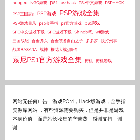
ps1
neogeo
NGC游戏
ps1hack
PS2中文游戏
PSPHACK
PSP游戏全集
PSP游戏
PSP三国志5
ps游戏
PSP游戏目录
psp金手指
ps官方游戏
SFC中文游戏下载
SFC游戏下载
Shinobi忍
wii游戏
三国战纪
合金弹头
合金装备自由之子
多多罗
快打刑事
战国BASARA
战神
樱花大战5前传
索尼PS1官方游戏全集
街机
街机游戏
网站无任何广告，游戏ROM，Hack版游戏，金手指
资源库网站
，有些资源需要购买，但是并非是游戏
本身价值，而是站长收集的辛苦费，感谢支持，谢
谢！