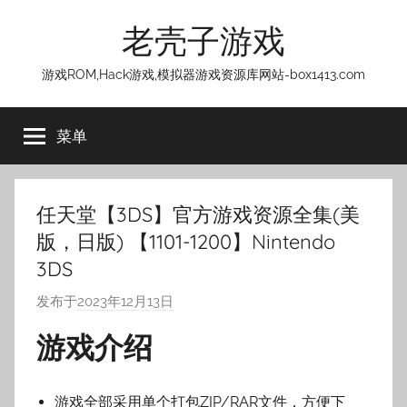
跳
老壳子游戏
至
内
游戏ROM,Hack游戏,模拟器游戏资源库网站-box1413.com
容
菜单
任天堂【3DS】官方游戏资源全集(美
版，日版) 【1101-1200】Nintendo
3DS
发布于
2023年12月13日
作
者
游戏介绍
:
老
壳
游戏全部采用单个打包ZIP/RAR文件，方便下