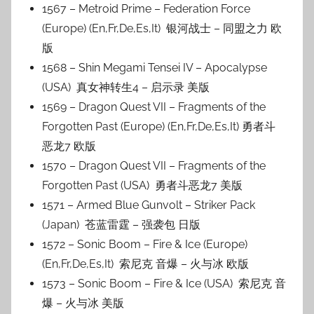
1567 – Metroid Prime – Federation Force
(Europe) (En,Fr,De,Es,It) 银河战士 – 同盟之力 欧
版
1568 – Shin Megami Tensei IV – Apocalypse
(USA) 真女神转生4 – 启示录 美版
1569 – Dragon Quest VII – Fragments of the
Forgotten Past (Europe) (En,Fr,De,Es,It) 勇者斗
恶龙7 欧版
1570 – Dragon Quest VII – Fragments of the
Forgotten Past (USA) 勇者斗恶龙7 美版
1571 – Armed Blue Gunvolt – Striker Pack
(Japan) 苍蓝雷霆 – 强袭包 日版
1572 – Sonic Boom – Fire & Ice (Europe)
(En,Fr,De,Es,It) 索尼克 音爆 – 火与冰 欧版
1573 – Sonic Boom – Fire & Ice (USA) 索尼克 音
爆 – 火与冰 美版