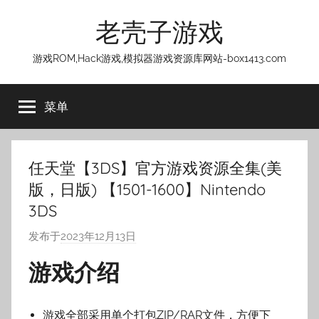
跳
老壳子游戏
至
内
游戏ROM,Hack游戏,模拟器游戏资源库网站-box1413.com
容
菜单
任天堂【3DS】官方游戏资源全集(美
版，日版) 【1501-1600】Nintendo
3DS
发布于
2023年12月13日
作
者
游戏介绍
:
老
壳
游戏全部采用单个打包ZIP/RAR文件，方便下