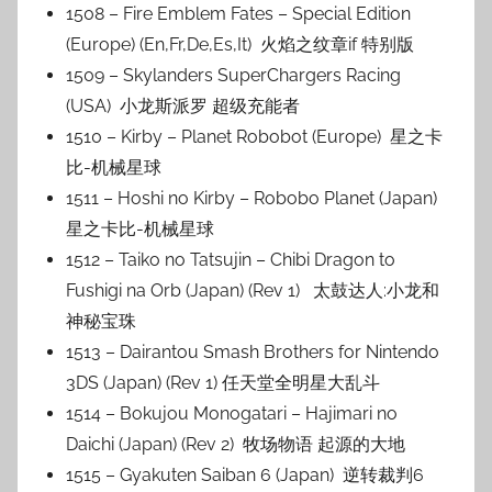
1508 – Fire Emblem Fates – Special Edition
(Europe) (En,Fr,De,Es,It) 火焰之纹章if 特别版
1509 – Skylanders SuperChargers Racing
(USA) 小龙斯派罗 超级充能者
1510 – Kirby – Planet Robobot (Europe) 星之卡
比-机械星球
1511 – Hoshi no Kirby – Robobo Planet (Japan)
星之卡比-机械星球
1512 – Taiko no Tatsujin – Chibi Dragon to
Fushigi na Orb (Japan) (Rev 1) 太鼓达人:小龙和
神秘宝珠
1513 – Dairantou Smash Brothers for Nintendo
3DS (Japan) (Rev 1) 任天堂全明星大乱斗
1514 – Bokujou Monogatari – Hajimari no
Daichi (Japan) (Rev 2) 牧场物语 起源的大地
1515 – Gyakuten Saiban 6 (Japan) 逆转裁判6