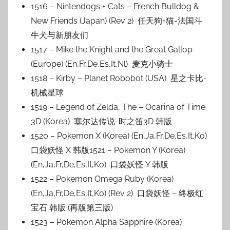
1516 – Nintendogs + Cats – French Bulldog &
New Friends (Japan) (Rev 2) 任天狗+猫-法国斗
牛犬与新朋友们
1517 – Mike the Knight and the Great Gallop
(Europe) (En,Fr,De,Es,It,Nl) 麦克小骑士
1518 – Kirby – Planet Robobot (USA) 星之卡比-
机械星球
1519 – Legend of Zelda, The – Ocarina of Time
3D (Korea) 塞尔达传说-时之笛3D 韩版
1520 – Pokemon X (Korea) (En,Ja,Fr,De,Es,It,Ko)
口袋妖怪 X 韩版1521 – Pokemon Y (Korea)
(En,Ja,Fr,De,Es,It,Ko) 口袋妖怪 Y 韩版
1522 – Pokemon Omega Ruby (Korea)
(En,Ja,Fr,De,Es,It,Ko) (Rev 2) 口袋妖怪 – 终极红
宝石 韩版 (再版第三版)
1523 – Pokemon Alpha Sapphire (Korea)