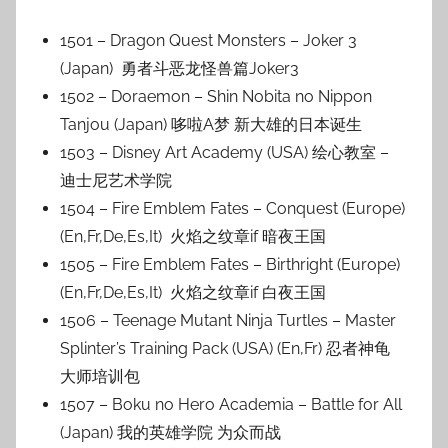
1501 – Dragon Quest Monsters – Joker 3
(Japan) 勇者斗恶龙怪兽篇Joker3
1502 – Doraemon – Shin Nobita no Nippon
Tanjou (Japan) 哆啦A梦 新大雄的日本诞生
1503 – Disney Art Academy (USA) 绘心教室 –
迪士尼艺术学院
1504 – Fire Emblem Fates – Conquest (Europe)
(En,Fr,De,Es,It) 火焰之纹章if 暗夜王国
1505 – Fire Emblem Fates – Birthright (Europe)
(En,Fr,De,Es,It) 火焰之纹章if 白夜王国
1506 – Teenage Mutant Ninja Turtles – Master
Splinter’s Training Pack (USA) (En,Fr) 忍者神龟
大师培训包
1507 – Boku no Hero Academia – Battle for All
(Japan) 我的英雄学院 为众而战