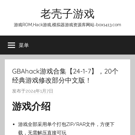
跳
老壳子游戏
至
内
游戏ROM,Hack游戏,模拟器游戏资源库网站-box1413.com
容
菜单
GBAhack游戏合集【24-1-7】，20个
经典游戏修改部分中文版！
发布于
2024年1月7日
作
者
游戏介绍
:
老
壳
游戏全部采用单个打包ZIP/RAR文件，方便下
子
载，无需解压直接可玩