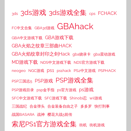
3ds游戏
3ds游戏全集
FCHACK
3ds
cps
GBAhack
FC中文合集
GBA3d游戏
GBA游戏下载
GBA中文游戏下载
GBA火焰之纹章三部曲HACK
GBA火焰纹章封印之剑Hack
gba烧录卡
gba震动游戏
MD游戏下载
NDS中文游戏下载
NDS官方游戏下载
ps1
neogeo
NGC游戏
ps1hack
PS2中文游戏
PSPHACK
PSP游戏全集
PSP游戏
PSP三国志5
ps游戏
PSP游戏目录
psp金手指
ps官方游戏
SFC中文游戏下载
SFC游戏下载
Shinobi忍
wii游戏
三国战纪
合金弹头
合金装备自由之子
多多罗
快打刑事
战国BASARA
战神
樱花大战5前传
索尼PS1官方游戏全集
街机
街机游戏