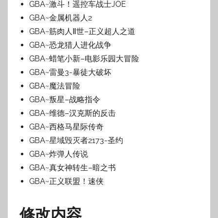
GBA~
激斗！遥控车战士
JOE
GBA~
金属机器人
2
GBA~
筋肉人
Ⅱ
世
–
正义超人之道
GBA~
恐龙猎人进化战争
GBA~
蜡笔小新
–
电影乐园大冒险
GBA~
雷曼
3-
暴徒大破坏
GBA~
魔法冒险
GBA~
叛星
–
战略指令
GBA~
维德
–
汉克斯的反击
GBA~
西格马星际传奇
GBA~
星域毁灭者
2173-
圣约
GBA~
炸弹人传说
GBA~
真女神转生
–
暗之书
GBA~
正义联盟！速侠
修改内容