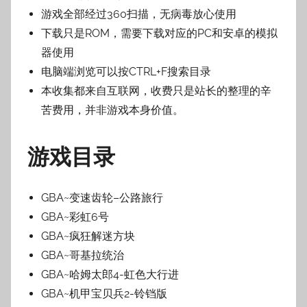
游戏全部经过360扫描，无病毒放心使用
下载只是ROM，需要下载对应的PC和安卓的模拟
器使用
电脑端浏览可以按CTRL+F搜索目录
本收集都来自互联网，收费只是站长的整理的辛
苦费用，并非游戏本身价值。
游戏目录
GBA~
变速齿轮
–
公路旅行
GBA~
彩虹
6
号
GBA~
疯狂解迷方块
GBA~
哥基拉统治
GBA~
哈姆太郎
4-
虹色大行进
GBA~
机甲宝贝兵
2-
铃铛版