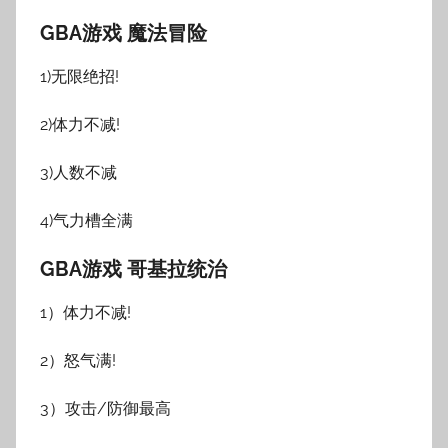
GBA游戏 魔法冒险
1)无限绝招!
2)体力不减!
3)人数不减
4)气力槽全满
GBA游戏 哥基拉统治
1）体力不减!
2）怒气满!
3）攻击/防御最高