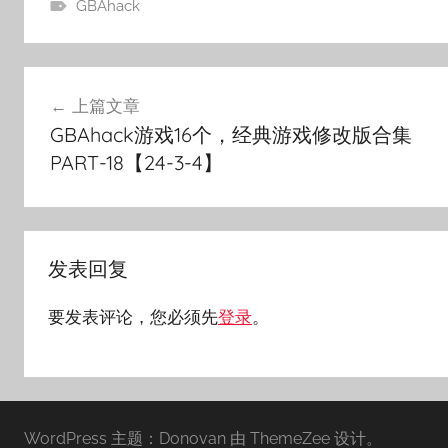
GBAhack
文
上篇文章
章
GBAhack游戏16个，经典游戏修改版合集
导
PART-18【24-3-4】
航
发表回复
要发表评论，您必须先
登录
。
WordPress 主题：Donovan 由 ThemeZee 设计。