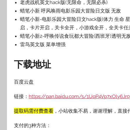
老虎战机英文hack版(无限命，无限必杀)
蜡笔小新 呼风唤雨电影乐园大冒险日文版 无敌
蜡笔小新-电影乐园大冒险日文hack版(体力 生
启，卡片开启，关卡全开，小游戏全开，全关卡任
蜡笔小新2-呼唤传说食玩都大冒险(西班牙)透明无
雷鸟英文版 菜单增强
下载地址
百度云盘
链接：
https://pan.baidu.com/s/1UqP4Vp7xOly6Jr0
提取码需付费查看
，小站收集不易，谢谢理解，直接
支付的3种方法：