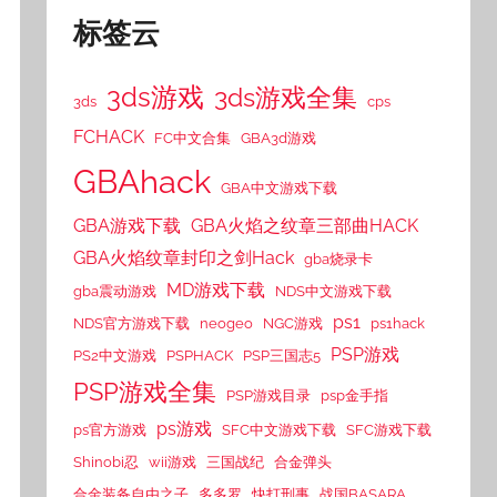
标签云
3ds游戏
3ds游戏全集
3ds
cps
FCHACK
FC中文合集
GBA3d游戏
GBAhack
GBA中文游戏下载
GBA游戏下载
GBA火焰之纹章三部曲HACK
GBA火焰纹章封印之剑Hack
gba烧录卡
MD游戏下载
gba震动游戏
NDS中文游戏下载
ps1
NDS官方游戏下载
neogeo
NGC游戏
ps1hack
PSP游戏
PS2中文游戏
PSPHACK
PSP三国志5
PSP游戏全集
PSP游戏目录
psp金手指
ps游戏
ps官方游戏
SFC中文游戏下载
SFC游戏下载
Shinobi忍
wii游戏
三国战纪
合金弹头
合金装备自由之子
多多罗
快打刑事
战国BASARA