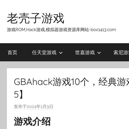
跳
至
老壳子游戏
内
容
游戏ROM,Hack游戏,模拟器游戏资源库网站-box1413.com
首页
任天堂游戏
世嘉游戏
索尼游
GBAhack游戏10个，经典游戏
5】
发布于
2024年1月9日
作
者
游戏介绍
:
老