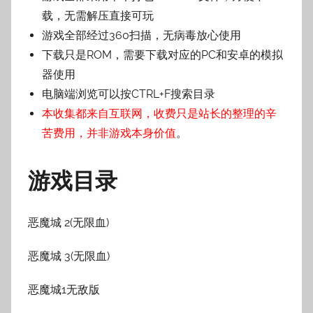
子
载，无需解压直接可玩
游戏全部经过360扫描，无病毒放心使用
下载只是ROM，需要下载对应的PC和安卓的模拟
器使用
电脑端浏览可以按CTRL+F搜索目录
本收集都来自互联网，收费只是站长的整理的辛
苦费用，并非游戏本身价值
。
游戏目录
恶魔城 2(无限血)
恶魔城 3(无限血)
恶魔城1无敌版