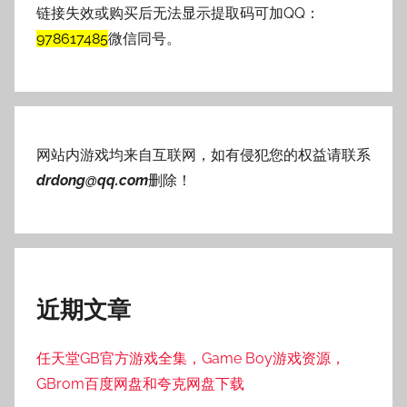
链接失效或购买后无法显示提取码可加QQ：
978617485
微信同号。
网站内游戏均来自互联网，如有侵犯您的权益请联系
drdong@qq.com
删除！
近期文章
任天堂GB官方游戏全集，Game Boy游戏资源，
GBrom百度网盘和夸克网盘下载