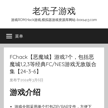
跳
老壳子游戏
至
内
游戏ROM,Hack游戏,模拟器游戏资源库网站-box1413.com
容
菜单
FChack【恶魔城】游戏7个，包括恶
魔城1,2,3等经典FC/NES游戏无敌版合
集【24-3-6】
发布于
2024年3月6日
作
者
游戏介绍
:
老
壳
游戏全部采用单个打包ZIP/RAR文件，方便下