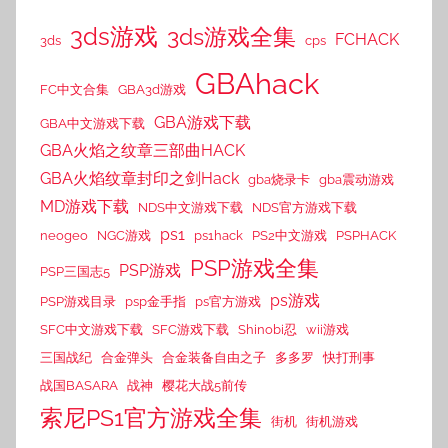
3ds游戏
3ds游戏全集
FCHACK
3ds
cps
GBAhack
FC中文合集
GBA3d游戏
GBA游戏下载
GBA中文游戏下载
GBA火焰之纹章三部曲HACK
GBA火焰纹章封印之剑Hack
gba烧录卡
gba震动游戏
MD游戏下载
NDS中文游戏下载
NDS官方游戏下载
ps1
neogeo
NGC游戏
ps1hack
PS2中文游戏
PSPHACK
PSP游戏全集
PSP游戏
PSP三国志5
ps游戏
PSP游戏目录
psp金手指
ps官方游戏
SFC中文游戏下载
SFC游戏下载
Shinobi忍
wii游戏
三国战纪
合金弹头
合金装备自由之子
多多罗
快打刑事
战国BASARA
战神
樱花大战5前传
索尼PS1官方游戏全集
街机
街机游戏