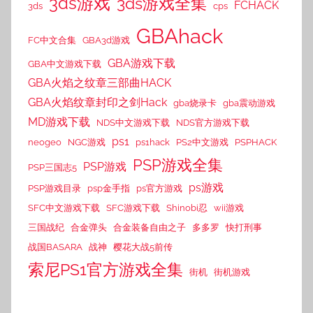
3ds游戏
3ds游戏全集
FCHACK
3ds
cps
GBAhack
FC中文合集
GBA3d游戏
GBA游戏下载
GBA中文游戏下载
GBA火焰之纹章三部曲HACK
GBA火焰纹章封印之剑Hack
gba烧录卡
gba震动游戏
MD游戏下载
NDS中文游戏下载
NDS官方游戏下载
ps1
neogeo
NGC游戏
ps1hack
PS2中文游戏
PSPHACK
PSP游戏全集
PSP游戏
PSP三国志5
ps游戏
PSP游戏目录
psp金手指
ps官方游戏
SFC中文游戏下载
SFC游戏下载
Shinobi忍
wii游戏
三国战纪
合金弹头
合金装备自由之子
多多罗
快打刑事
战国BASARA
战神
樱花大战5前传
索尼PS1官方游戏全集
街机
街机游戏