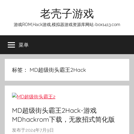
跳
老壳子游戏
至
内
游戏ROM,Hack游戏,模拟器游戏资源库网站-box1413.com
容
菜单
标签：
MD超级街头霸王2Hack
MD超级街头霸王2Hack-游戏
MDhackrom下载，无敌招式简化版
发布于
2024年7月9日
作