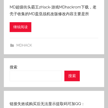
者
MD超级街头霸王2Hack-游戏MDhackrom下载，老
:
壳子收集的MD盖亚战机改版修改内容主要是所
老
壳
继续阅读
子
MDHACK
搜索
搜索
链接失效或购买后无法显示提取码可加QQ：