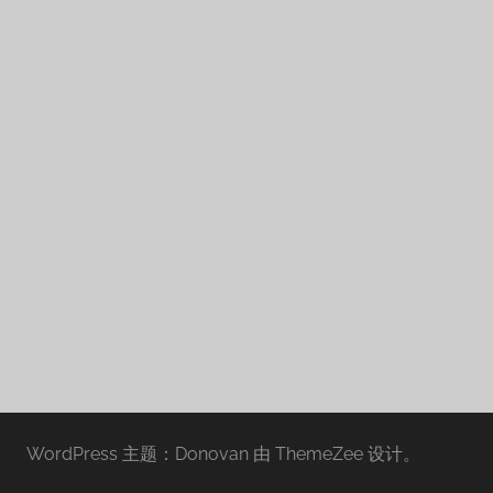
WordPress 主题：Donovan 由 ThemeZee 设计。