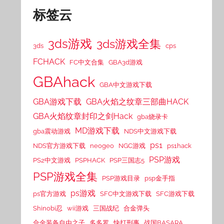
标签云
3ds游戏
3ds游戏全集
3ds
cps
FCHACK
FC中文合集
GBA3d游戏
GBAhack
GBA中文游戏下载
GBA游戏下载
GBA火焰之纹章三部曲HACK
GBA火焰纹章封印之剑Hack
gba烧录卡
MD游戏下载
gba震动游戏
NDS中文游戏下载
ps1
NDS官方游戏下载
neogeo
NGC游戏
ps1hack
PSP游戏
PS2中文游戏
PSPHACK
PSP三国志5
PSP游戏全集
PSP游戏目录
psp金手指
ps游戏
ps官方游戏
SFC中文游戏下载
SFC游戏下载
Shinobi忍
wii游戏
三国战纪
合金弹头
合金装备自由之子
多多罗
快打刑事
战国BASARA