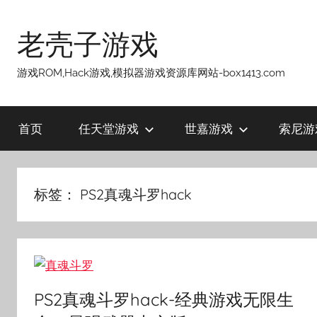
跳
至
老壳子游戏
内
容
游戏ROM,Hack游戏,模拟器游戏资源库网站-box1413.com
首页
任天堂游戏
世嘉游戏
索尼游
标签：
PS2真魂斗罗hack
PS2真魂斗罗hack-经典游戏无限生