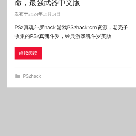
命，最强武器中文版
发布于
2024年10月14日
作
者
PS2真魂斗罗hack 游戏PS2hackrom资源，老壳子
:
收集的PS2真魂斗罗，经典游戏魂斗罗美版
老
壳
继续阅读
子
PS2hack