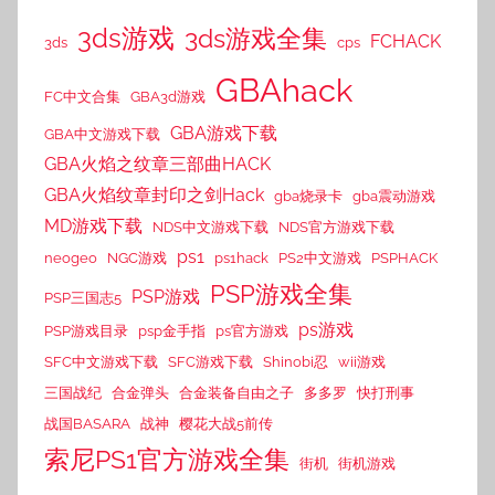
3ds游戏
3ds游戏全集
FCHACK
3ds
cps
GBAhack
FC中文合集
GBA3d游戏
GBA游戏下载
GBA中文游戏下载
GBA火焰之纹章三部曲HACK
GBA火焰纹章封印之剑Hack
gba烧录卡
gba震动游戏
MD游戏下载
NDS中文游戏下载
NDS官方游戏下载
ps1
neogeo
NGC游戏
ps1hack
PS2中文游戏
PSPHACK
PSP游戏全集
PSP游戏
PSP三国志5
ps游戏
PSP游戏目录
psp金手指
ps官方游戏
SFC中文游戏下载
SFC游戏下载
Shinobi忍
wii游戏
三国战纪
合金弹头
合金装备自由之子
多多罗
快打刑事
战国BASARA
战神
樱花大战5前传
索尼PS1官方游戏全集
街机
街机游戏