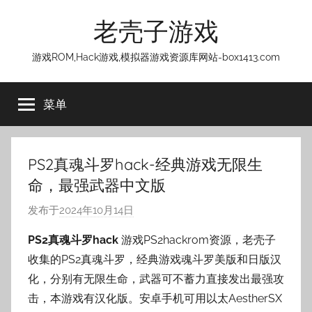
跳
老壳子游戏
至
内
游戏ROM,Hack游戏,模拟器游戏资源库网站-box1413.com
容
菜单
PS2真魂斗罗hack-经典游戏无限生
命，最强武器中文版
发布于
2024年10月14日
作
者
PS2真魂斗罗hack
游戏PS2hackrom资源，老壳子
:
收集的PS2真魂斗罗，经典游戏魂斗罗美版和日版汉
老
化，分别有无限生命，武器可不蓄力直接发出最强攻
壳
击，本游戏有汉化版。安卓手机可用以太AestherSX
子