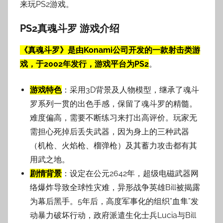
来玩PS2游戏。
PS2真魂斗罗 游戏介绍
《真魂斗罗》是由Konami公司开发的一款射击类游
戏，于2002年发行，游戏平台为PS2
。
游戏特色
：采用3D背景及人物模型，继承了魂斗
罗系列一贯的出色手感，保留了魂斗罗的精髓。
难度偏高，需要不断练习来打出高评价。玩家无
需担心死掉后丢失武器，因为身上的三种武器
（机枪、火焰枪、榴弹枪）及其蓄力攻击都有其
用武之地。
剧情背景
：设定在公元2642年，超级电磁武器网
络爆炸导致全球性灾难，异形战争英雄Bill被揭露
为幕后黑手。5年后，高度军事化的组织”血隼”发
动暴力破坏行动，政府派遣生化士兵Lucia与Bill