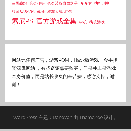
三国战纪
合金弹头
合金装备自由之子
多多罗
快打刑事
战国BASARA
战神
樱花大战5前传
索尼PS1官方游戏全集
街机
街机游戏
网站无任何广告，游戏ROM，Hack版游戏，金手指
资源库网站
，有些资源需要购买，但是并非是游戏
本身价值，而是站长收集的辛苦费，感谢支持，谢
谢！
WordPress 主题：Donovan 由 ThemeZee 设计。