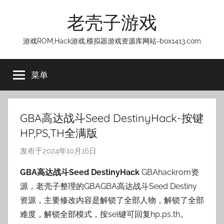
跳
老壳子游戏
至
内
游戏ROM,Hack游戏,模拟器游戏资源库网站-box1413.com
容
菜单
GBA高达战斗Seed DestinyHack-按键
HP,PS,TH全满版
发布于
2024年10月16日
作
者
GBA高达战斗Seed DestinyHack
GBAhackrom资
:
源，老壳子整理的GBAGBA高达战斗Seed Destiny
老
资源，主要修改内容是解锁了全部人物，解锁了全部
壳
难度，解锁全部模式，按sel键可回复hp,ps,th。
子