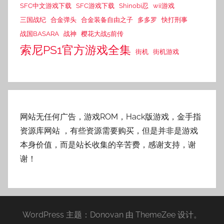
SFC中文游戏下载
SFC游戏下载
Shinobi忍
wii游戏
三国战纪
合金弹头
合金装备自由之子
多多罗
快打刑事
战国BASARA
战神
樱花大战5前传
索尼PS1官方游戏全集
街机
街机游戏
网站无任何广告，游戏ROM，Hack版游戏，金手指
资源库网站
，有些资源需要购买，但是并非是游戏
本身价值，而是站长收集的辛苦费，感谢支持，谢
谢！
WordPress 主题：Donovan 由 ThemeZee 设计。