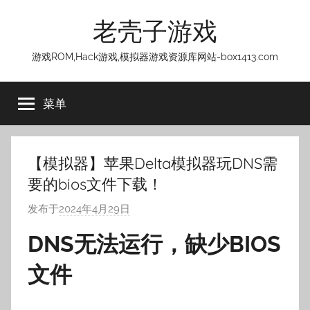
跳
老壳子游戏
至
内
游戏ROM,Hack游戏,模拟器游戏资源库网站-box1413.com
容
菜单
【模拟器】苹果Delta模拟器玩DNS需
要的bios文件下载！
发布于
2024年4月29日
作
者
DNS无法运行，缺少BIOS
:
老
文件
壳
子