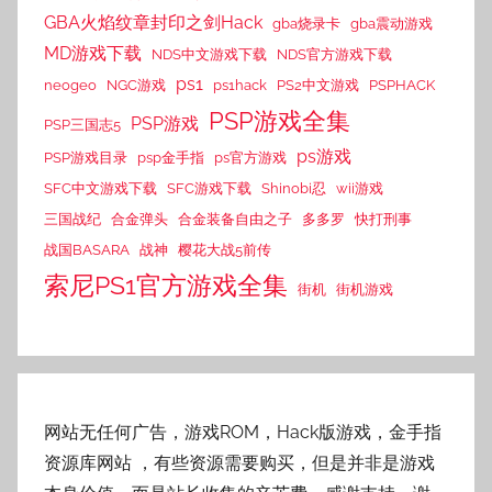
GBA火焰纹章封印之剑Hack
gba烧录卡
gba震动游戏
MD游戏下载
NDS中文游戏下载
NDS官方游戏下载
ps1
neogeo
NGC游戏
ps1hack
PS2中文游戏
PSPHACK
PSP游戏全集
PSP游戏
PSP三国志5
ps游戏
PSP游戏目录
psp金手指
ps官方游戏
SFC中文游戏下载
SFC游戏下载
Shinobi忍
wii游戏
三国战纪
合金弹头
合金装备自由之子
多多罗
快打刑事
战国BASARA
战神
樱花大战5前传
索尼PS1官方游戏全集
街机
街机游戏
网站无任何广告，游戏ROM，Hack版游戏，金手指
资源库网站
，有些资源需要购买，但是并非是游戏