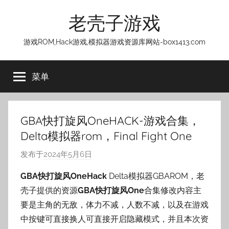
跳
老壳子游戏
至
内
游戏ROM,Hack游戏,模拟器游戏资源库网站-box1413.com
容
菜单
GBA快打旋风OneHACK-游戏合集，
Delta模拟器rom，Final Fight One
发布于
2024年5月6日
作
者
GBA快打旋风OneHack
Delta模拟器GBAROM，老
:
壳子提供的资源
GBA快打旋风One
合集修改内容主
老
要是主角的无敌，体力不减，人数不减，以及在游戏
壳
中按键可直接换人可直接开启隐藏模式，并且本次资
子