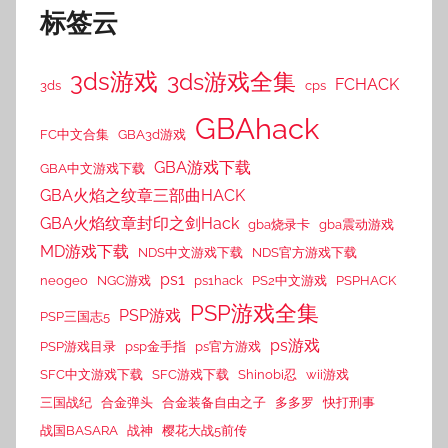
标签云
3ds游戏
3ds游戏全集
FCHACK
3ds
cps
GBAhack
FC中文合集
GBA3d游戏
GBA游戏下载
GBA中文游戏下载
GBA火焰之纹章三部曲HACK
GBA火焰纹章封印之剑Hack
gba烧录卡
gba震动游戏
MD游戏下载
NDS中文游戏下载
NDS官方游戏下载
ps1
neogeo
NGC游戏
ps1hack
PS2中文游戏
PSPHACK
PSP游戏全集
PSP游戏
PSP三国志5
ps游戏
PSP游戏目录
psp金手指
ps官方游戏
SFC中文游戏下载
SFC游戏下载
Shinobi忍
wii游戏
三国战纪
合金弹头
合金装备自由之子
多多罗
快打刑事
战国BASARA
战神
樱花大战5前传