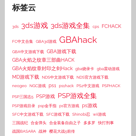
标签云
3ds游戏
3ds游戏全集
FCHACK
3ds
cps
GBAhack
FC中文合集
GBA3d游戏
GBA游戏下载
GBA中文游戏下载
GBA火焰之纹章三部曲HACK
GBA火焰纹章封印之剑Hack
gba烧录卡
gba震动游戏
MD游戏下载
NDS中文游戏下载
NDS官方游戏下载
ps1
neogeo
NGC游戏
ps1hack
PS2中文游戏
PSPHACK
PSP游戏全集
PSP游戏
PSP三国志5
ps游戏
PSP游戏目录
psp金手指
ps官方游戏
SFC中文游戏下载
SFC游戏下载
Shinobi忍
wii游戏
三国战纪
合金弹头
合金装备自由之子
多多罗
快打刑事
战国BASARA
战神
樱花大战5前传