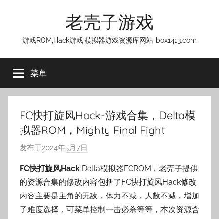
跳
老壳子游戏
至
内
游戏ROM,Hack游戏,模拟器游戏资源库网站-box1413.com
容
菜单
FC快打旋风Hack-游戏合集，Delta模
拟器ROM，Mighty Final Fight
发布于
2024年5月7日
作
者
FC快打旋风Hack
Delta模拟器FCROM，老壳子提供
:
的资源合集的修改内容包括了FC快打旋风Hack修改
老
内容主要是主角的无敌，体力不减，人数不减，增加
壳
了难度选择，可菜单控制一击必杀等等，本次资源含
子