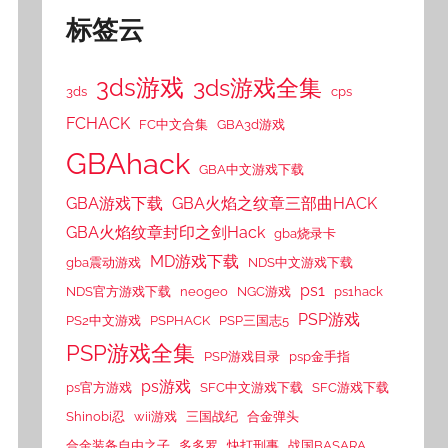
标签云
3ds游戏
3ds游戏全集
3ds
cps
FCHACK
FC中文合集
GBA3d游戏
GBAhack
GBA中文游戏下载
GBA游戏下载
GBA火焰之纹章三部曲HACK
GBA火焰纹章封印之剑Hack
gba烧录卡
MD游戏下载
gba震动游戏
NDS中文游戏下载
ps1
NDS官方游戏下载
neogeo
NGC游戏
ps1hack
PSP游戏
PS2中文游戏
PSPHACK
PSP三国志5
PSP游戏全集
PSP游戏目录
psp金手指
ps游戏
ps官方游戏
SFC中文游戏下载
SFC游戏下载
Shinobi忍
wii游戏
三国战纪
合金弹头
合金装备自由之子
多多罗
快打刑事
战国BASARA