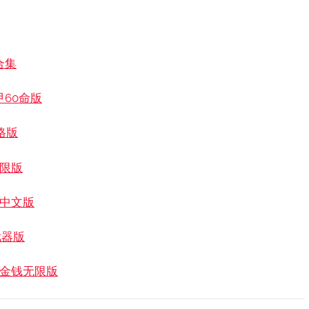
合集
甲60命版
格版
无限版
晶中文版
武器版
产蛋金钱无限版