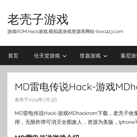
跳
至
老壳子游戏
内
容
游戏ROM,Hack游戏,模拟器游戏资源库网站-box1413.com
首页
任天堂游戏
世嘉游戏
索尼游
MD雷电传说Hack-游戏MD
发布于
2024年7月3日
作
者
MD雷电传说Hack-游戏MDhackrom下载，老
:
用，无限炸弹可消灭全图敌人，资源为美版，Iphone可
老
壳