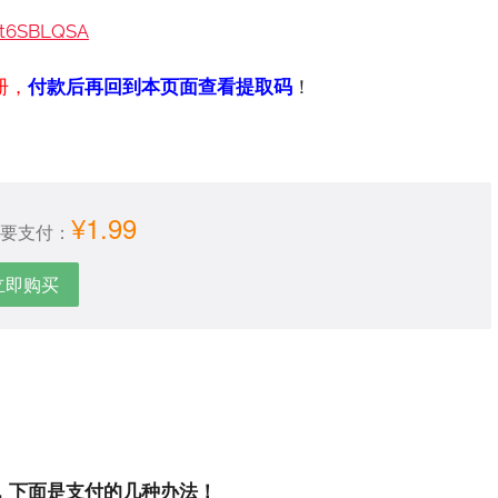
ut6SBLQSA
册，
付款后再回到本页面查看提取码
！
¥1.99
要支付：
立即购买
，下面是支付的几种办法！