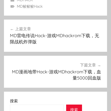
MDHACK
MD鲛鲛鲛Hack
文
上篇文章
章
MD雷电传说Hack-游戏MDhackrom下载，无
导
限战机炸弹版
航
下篇文章
MD漫画地带Hack-游戏MDhackrom下载，血
量5000回血版
搜索
搜索