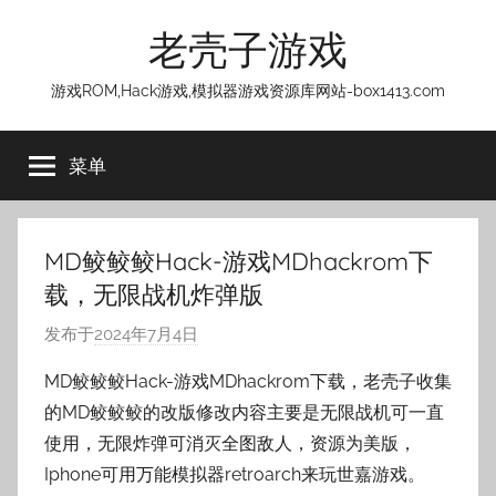
跳
老壳子游戏
至
内
游戏ROM,Hack游戏,模拟器游戏资源库网站-box1413.com
容
菜单
MD鲛鲛鲛Hack-游戏MDhackrom下
载，无限战机炸弹版
发布于
2024年7月4日
作
者
MD鲛鲛鲛Hack-游戏MDhackrom下载，老壳子收集
:
的MD鲛鲛鲛的改版修改内容主要是无限战机可一直
老
使用，无限炸弹可消灭全图敌人，资源为美版，
壳
Iphone可用万能模拟器retroarch来玩世嘉游戏。
子