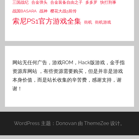
三国战纪
合金弹头
合金装备自由之子
多多罗
快打刑事
战国BASARA
战神
樱花大战5前传
索尼PS1官方游戏全集
街机
街机游戏
网站无任何广告，游戏ROM，Hack版游戏，金手指
资源库网站
，有些资源需要购买，但是并非是游戏
本身价值，而是站长收集的辛苦费，感谢支持，谢
谢！
WordPress 主题：Donovan 由 ThemeZee 设计。