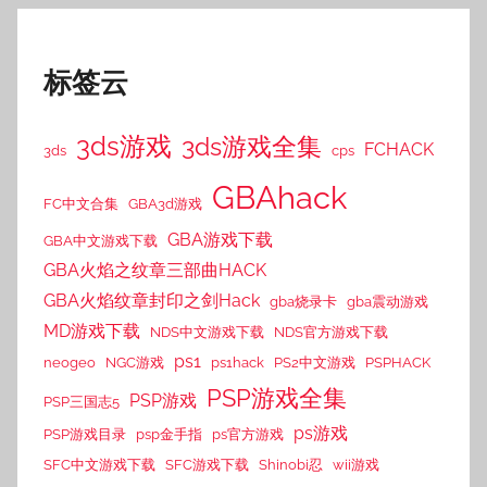
标签云
3ds游戏
3ds游戏全集
FCHACK
3ds
cps
GBAhack
FC中文合集
GBA3d游戏
GBA游戏下载
GBA中文游戏下载
GBA火焰之纹章三部曲HACK
GBA火焰纹章封印之剑Hack
gba烧录卡
gba震动游戏
MD游戏下载
NDS中文游戏下载
NDS官方游戏下载
ps1
neogeo
NGC游戏
ps1hack
PS2中文游戏
PSPHACK
PSP游戏全集
PSP游戏
PSP三国志5
ps游戏
PSP游戏目录
psp金手指
ps官方游戏
SFC中文游戏下载
SFC游戏下载
Shinobi忍
wii游戏