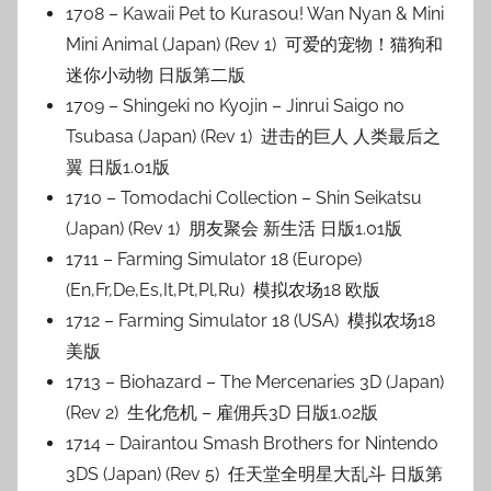
1708 – Kawaii Pet to Kurasou! Wan Nyan & Mini
Mini Animal (Japan) (Rev 1) 可爱的宠物！猫狗和
迷你小动物 日版第二版
1709 – Shingeki no Kyojin – Jinrui Saigo no
Tsubasa (Japan) (Rev 1) 进击的巨人 人类最后之
翼 日版1.01版
1710 – Tomodachi Collection – Shin Seikatsu
(Japan) (Rev 1) 朋友聚会 新生活 日版1.01版
1711 – Farming Simulator 18 (Europe)
(En,Fr,De,Es,It,Pt,Pl,Ru) 模拟农场18 欧版
1712 – Farming Simulator 18 (USA) 模拟农场18
美版
1713 – Biohazard – The Mercenaries 3D (Japan)
(Rev 2) 生化危机 – 雇佣兵3D 日版1.02版
1714 – Dairantou Smash Brothers for Nintendo
3DS (Japan) (Rev 5) 任天堂全明星大乱斗 日版第