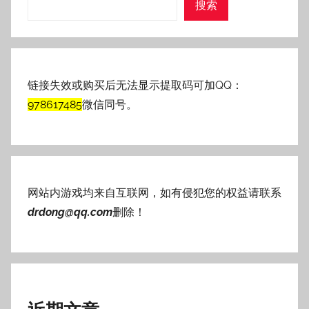
搜索
链接失效或购买后无法显示提取码可加QQ：
978617485
微信同号。
网站内游戏均来自互联网，如有侵犯您的权益请联系
drdong@qq.com
删除！