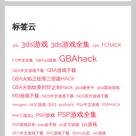
标签云
3ds游戏
3ds游戏全集
FCHACK
3ds
cps
GBAhack
FC中文合集
GBA3d游戏
GBA游戏下载
GBA中文游戏下载
GBA火焰之纹章三部曲HACK
GBA火焰纹章封印之剑Hack
gba烧录卡
gba震动游戏
MD游戏下载
NDS中文游戏下载
NDS官方游戏下载
ps1
neogeo
NGC游戏
ps1hack
PS2中文游戏
PSPHACK
PSP游戏全集
PSP游戏
PSP三国志5
ps游戏
PSP游戏目录
psp金手指
ps官方游戏
SFC中文游戏下载
SFC游戏下载
Shinobi忍
wii游戏