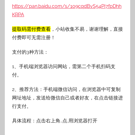
https://pan.baidu.com/s/1o9cqdBvS54PI7fpDhh
KRPA
提取码需付费查看
，小站收集不易，谢谢理解，直接
付费即可无需注册！
支付的3种方法：
1、手机端浏览器访问网站，需第二个手机扫码支
付。
2、推荐方法：手机端微信访问，在浏览器中可复制
网址地址，发送给微信自己或者好友，在点击链接进
行支付。
具体流程：点击右上角…点,用浏览器打开