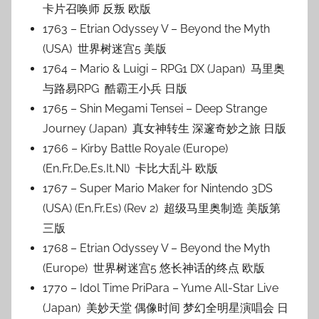
卡片召唤师 反叛 欧版
1763 – Etrian Odyssey V – Beyond the Myth
(USA) 世界树迷宫5 美版
1764 – Mario & Luigi – RPG1 DX (Japan) 马里奥
与路易RPG 酷霸王小兵 日版
1765 – Shin Megami Tensei – Deep Strange
Journey (Japan) 真女神转生 深邃奇妙之旅 日版
1766 – Kirby Battle Royale (Europe)
(En,Fr,De,Es,It,Nl) 卡比大乱斗 欧版
1767 – Super Mario Maker for Nintendo 3DS
(USA) (En,Fr,Es) (Rev 2) 超级马里奥制造 美版第
三版
1768 – Etrian Odyssey V – Beyond the Myth
(Europe) 世界树迷宫5 悠长神话的终点 欧版
1770 – Idol Time PriPara – Yume All-Star Live
(Japan) 美妙天堂 偶像时间 梦幻全明星演唱会 日