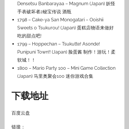
Densetsu Banbarayaa – Magnum (Japan) 妖怪
手表破坏者2秘宝传说 酒瓶
1798 – Cake-ya San Monogatari – Ooishii
Sweets o Tsukurou! (Japan) 蛋糕店物语来做好
吃的甜点吧!
1799 – Hoppechan – Tsukutte! Asonde!
Punipuni Town!! (Japan) 脸蛋酱 制作！游玩！柔
软城！！
1800 – Mario Party 100 – Mini Game Collection
(Japan) 马里奥聚会100 迷你游戏合集
下载地址
百度云盘
链接：