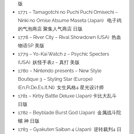
版
1771 – Tamagotchi no Puchi Puchi Omisechi –
Ninki no Omise Atsume Maseta (Japan) 电子鸡
的气泡商店 聚集人气商店 日版
1778 – River City – Rival Showdown (USA) 热血
物语SP 美版
1779 – Yo-Kai Watch 2 – Psychic Specters
(USA) 妖怪手表2 – 真打 美版
1780 – Nintendo presents – New Style
Boutique 3 – Styling Star (Europe)
(En,Fr,De,Es,It,Nl) 女生风格4 星光设计师
1781 – Kirby Battle Deluxe (Japan) 卡比大乱斗
日版
1782 – Beyblade Burst God (Japan) 金属战斗陀
螺 神 日版
1783 – Gyakuten Saiban 4 (Japan) 逆转裁判4 日