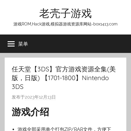
跳
老壳子游戏
至
内
游戏ROM,Hack游戏,模拟器游戏资源库网站-box1413.com
容
菜单
任天堂【3DS】官方游戏资源全集(美
版，日版) 【1701-1800】Nintendo
3DS
发布于
2023年12月13日
作
者
游戏介绍
:
老
壳
游戏全部采用单个打包ZIP/RAR文件，方便下