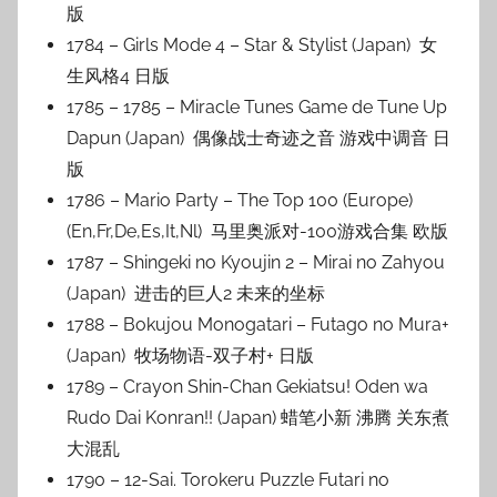
版
1784 – Girls Mode 4 – Star & Stylist (Japan) 女
生风格4 日版
1785 – 1785 – Miracle Tunes Game de Tune Up
Dapun (Japan) 偶像战士奇迹之音 游戏中调音 日
版
1786 – Mario Party – The Top 100 (Europe)
(En,Fr,De,Es,It,Nl) 马里奥派对-100游戏合集 欧版
1787 – Shingeki no Kyoujin 2 – Mirai no Zahyou
(Japan) 进击的巨人2 未来的坐标
1788 – Bokujou Monogatari – Futago no Mura+
(Japan) 牧场物语-双子村+ 日版
1789 – Crayon Shin-Chan Gekiatsu! Oden wa
Rudo Dai Konran!! (Japan) 蜡笔小新 沸腾 关东煮
大混乱
1790 – 12-Sai. Torokeru Puzzle Futari no