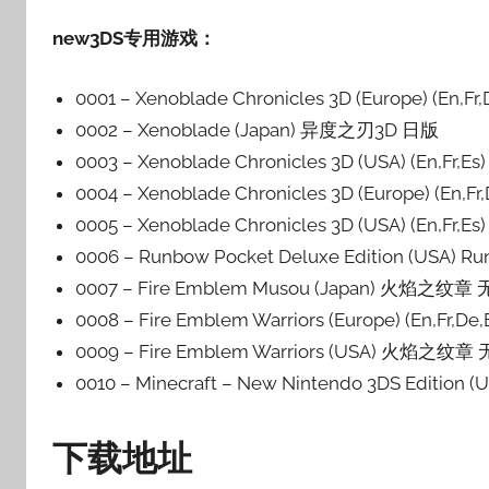
new3DS
专用游戏：
0001 – Xenoblade Chronicles 3D (Europe) (En,
0002 – Xenoblade (Japan) 异度之刃3D 日版
0003 – Xenoblade Chronicles 3D (USA) (En,F
0004 – Xenoblade Chronicles 3D (Europe) (En,
0005 – Xenoblade Chronicles 3D (USA) (En,Fr
0006 – Runbow Pocket Deluxe Edition (US
0007 – Fire Emblem Musou (Japan) 火焰之纹章 无
0008 – Fire Emblem Warriors (Europe) (En,F
0009 – Fire Emblem Warriors (USA) 火焰之纹章 
0010 – Minecraft – New Nintendo 3DS Editi
下载地址