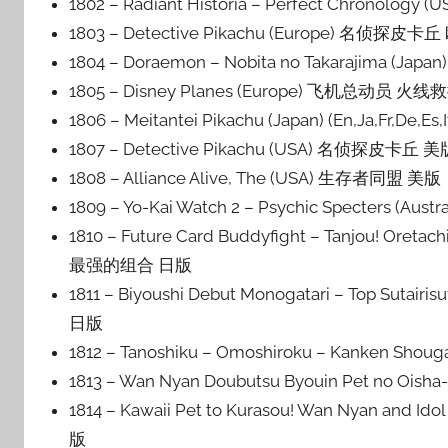
1802 – Radiant Historia – Perfect Chrono
1803 – Detective Pikachu (Europe) 名侦探皮卡
1804 – Doraemon – Nobita no Takarajima 
1805 – Disney Planes (Europe) 飞机总动员 火
1806 – Meitantei Pikachu (Japan) (En,Ja,Fr,D
1807 – Detective Pikachu (USA) 名侦探皮卡丘 美
1808 – Alliance Alive, The (USA) 生存者同盟 美版
1809 – Yo-Kai Watch 2 – Psychic Specters (
1810 – Future Card Buddyfight – Tanjou! O
最强的组合 日版
1811 – Biyoushi Debut Monogatari – Top S
日版
1812 – Tanoshiku – Omoshiroku – Kanken 
1813 – Wan Nyan Doubutsu Byouin Pet no O
1814 – Kawaii Pet to Kurasou! Wan Nya
版