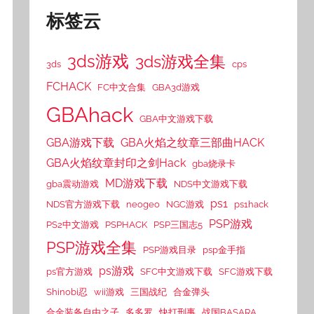
标签云
3ds游戏
3ds游戏全集
3ds
cps
FCHACK
FC中文合集
GBA3d游戏
GBAhack
GBA中文游戏下载
GBA游戏下载
GBA火焰之纹章三部曲HACK
GBA火焰纹章封印之剑Hack
gba烧录卡
MD游戏下载
gba震动游戏
NDS中文游戏下载
ps1
NDS官方游戏下载
neogeo
NGC游戏
ps1hack
PSP游戏
PS2中文游戏
PSPHACK
PSP三国志5
PSP游戏全集
PSP游戏目录
psp金手指
ps游戏
ps官方游戏
SFC中文游戏下载
SFC游戏下载
Shinobi忍
wii游戏
三国战纪
合金弹头
合金装备自由之子
多多罗
快打刑事
战国BASARA