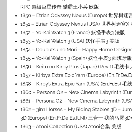
RPG 超级巨星传奇 酷霸王小兵 欧版
1850 – Etrian Odyssey Nexus (Europe) 世界树
1851 – Etrian Odyssey Nexus (USA) 世界树迷宫
1852 – Yo-Kai Watch 3 (France) 妖怪手表3 法版
1853 – Yo-Kai Watch 3 (USA) 妖怪手表3 美版
1854 – Doubutsu no Mori – Happy Home De
1855 – Yo-Kai Watch 3 (Spain) 妖怪手表3 西班牙
1856 – Keito no Kirby Plus (Japan) (Rev 1) 毛
1857 – Kirby’s Extra Epic Yarn (Europe) (En,Fr,
1858 – Kirby’s Extra Epic Yarn (USA) (En,Fr,E
1860 – Persona Q2 – New Cinema Labyrint
1861 – Persona Q2 – New Cinema Labyrin
1862 – 3in1 Horses – My Riding Stables 3D – Jum
3D (Europe) (En,Fr,De,Es,It,Nl) 三合一 
1863 – Atooi Collection (USA) Atooi合集 美版