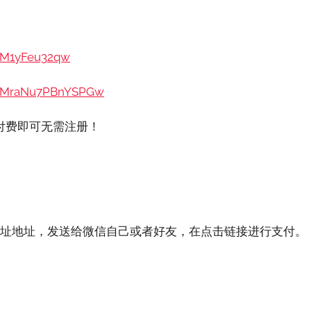
NM1yFeu32qw
N-qMraNu7PBnYSPGw
付费即可无需注册！
网址地址，发送给微信自己或者好友，在点击链接进行支付。