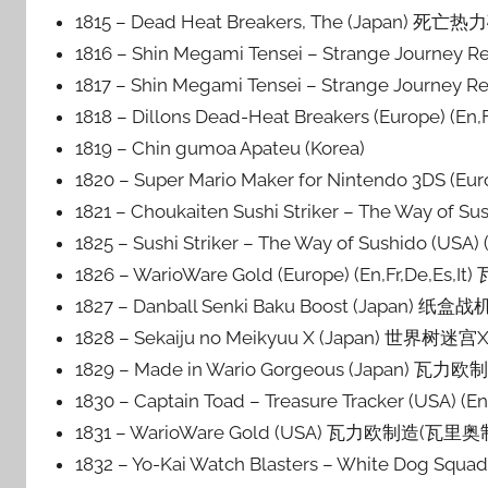
1815 – Dead Heat Breakers, The (Japan) 
1816 – Shin Megami Tensei – Strange Jou
1817 – Shin Megami Tensei – Strange Jour
1818 – Dillons Dead-Heat Breakers (Europe) 
1819 – Chin gumoa Apateu (Korea)
1820 – Super Mario Maker for Nintendo 3DS (E
1821 – Choukaiten Sushi Striker – The Wa
1825 – Sushi Striker – The Way of Sushid
1826 – WarioWare Gold (Europe) (En,Fr,D
1827 – Danball Senki Baku Boost (Japan) 纸
1828 – Sekaiju no Meikyuu X (Japan) 世界树迷
1829 – Made in Wario Gorgeous (Japan
1830 – Captain Toad – Treasure Tracker 
1831 – WarioWare Gold (USA) 瓦力欧制造(
1832 – Yo-Kai Watch Blasters – White Do