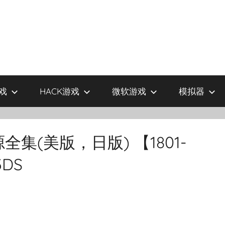
戏
HACK游戏
微软游戏
模拟器
集(美版，日版) 【1801-
3DS