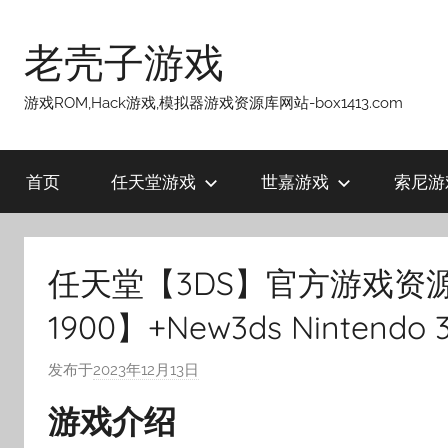
跳
至
老壳子游戏
内
容
游戏ROM,Hack游戏,模拟器游戏资源库网站-box1413.com
首页
任天堂游戏
世嘉游戏
索尼游
任天堂【3DS】官方游戏资源全
1900】+New3ds Nintendo 
发布于
2023年12月13日
作
者
游戏介绍
:
老