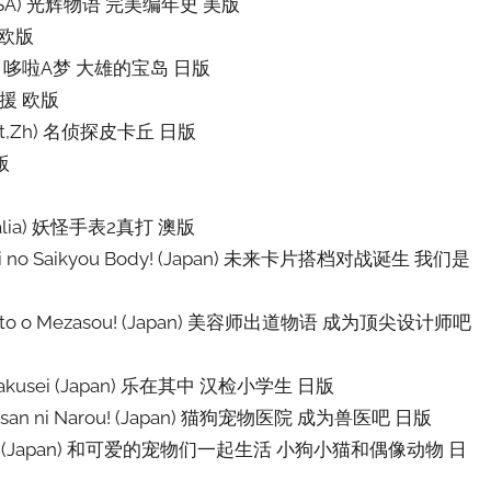
logy (USA) 光辉物语 完美编年史 美版
丘 欧版
(Japan) 哆啦A梦 大雄的宝岛 日版
线救援 欧版
e,Es,It,Zh) 名侦探皮卡丘 日版
版
Australia) 妖怪手表2真打 澳版
retachi no Saikyou Body! (Japan) 未来卡片搭档对战诞生 我们是
utairisuto o Mezasou! (Japan) 美容师出道物语 成为顶尖设计师吧
Shougakusei (Japan) 乐在其中 汉检小学生 日版
isha-san ni Narou! (Japan) 猫狗宠物医院 成为兽医吧 日版
n and Idol (Japan) 和可爱的宠物们一起生活 小狗小猫和偶像动物 日