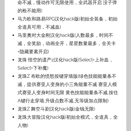
命不减，慢动作可无限使用，全武器开启 没子弹
的枪不能用)
马力欧和路易RPG汉化hack版(初始全装备，初始
全道具可用，不减血)
马里奧对大金刚汉化hack版(人数最多，时间不
减，全奖励，动画全开，星星数量最多，全关卡
+隐藏要素开启)
龙珠 悟空的遗产2汉化hack版(Select+上补血，
Select+下补魔)
龙珠Z 布欧的愤怒按键穿墙版(绿色技能能量条不
减，提供赛亚人变身的小三角能量不减 赛亚人模
式赛亚人变身时间无限 黄色技能能量条不减,按住
A键行走穿墙,升级点数不减,无等级加点限制)
龙珠Z 舞空斗剧汉化hack版(金钱无限)
龙珠大冒险汉化hack版(初始全模式，全道具，全
人物)