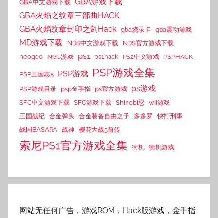
GBA游戏下载
GBA中文游戏下载
GBA火焰之纹章三部曲HACK
GBA火焰纹章封印之剑Hack
gba烧录卡
gba震动游戏
MD游戏下载
NDS中文游戏下载
NDS官方游戏下载
ps1
neogeo
NGC游戏
ps1hack
PS2中文游戏
PSPHACK
PSP游戏全集
PSP游戏
PSP三国志5
ps游戏
PSP游戏目录
psp金手指
ps官方游戏
SFC中文游戏下载
SFC游戏下载
Shinobi忍
wii游戏
三国战纪
合金弹头
合金装备自由之子
多多罗
快打刑事
战国BASARA
战神
樱花大战5前传
索尼PS1官方游戏全集
街机
街机游戏
网站无任何广告，游戏ROM，Hack版游戏，金手指