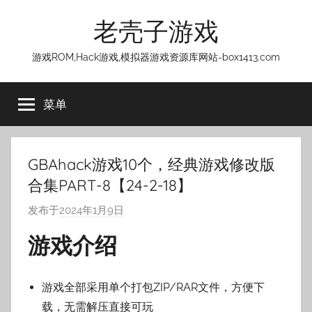
跳
老壳子游戏
至
内
游戏ROM,Hack游戏,模拟器游戏资源库网站-box1413.com
容
菜单
GBAhack游戏10个，经典游戏修改版
合集PART-8【24-2-18】
发布于
2024年1月9日
作
者
游戏介绍
:
老
壳
游戏全部采用单个打包ZIP/RAR文件，方便下
子
载，无需解压直接可玩