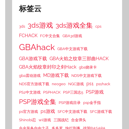
标签云
3ds游戏
3ds游戏全集
3ds
cps
FCHACK
FC中文合集
GBA3d游戏
GBAhack
GBA中文游戏下载
GBA游戏下载
GBA火焰之纹章三部曲HACK
GBA火焰纹章封印之剑Hack
gba烧录卡
MD游戏下载
gba震动游戏
NDS中文游戏下载
ps1
NDS官方游戏下载
neogeo
NGC游戏
ps1hack
PSP游戏
PS2中文游戏
PSPHACK
PSP三国志5
PSP游戏全集
PSP游戏目录
psp金手指
ps游戏
ps官方游戏
SFC中文游戏下载
SFC游戏下载
Shinobi忍
wii游戏
三国战纪
合金弹头
合金装备自由之子
多多罗
快打刑事
战国BASARA