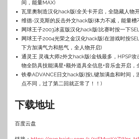
间，能量MAX)
瓦里奧制造汉化hack版(全关卡开启，全隐藏人物
维德-汉克斯的反击外文hack版(体力不减，能量
网球王子2003冰蓝版汉化hack版(比赛时按一下S
网球王子2004光荣之金汉化hack版(在游戏时按SE
下方加满气力和怒气，全人物开启)
通灵王 灵魂大师2外文hack版(金钱最多，HP
物全防具技能满星+额外道具全信息+音乐盒开启，
铁拳ADVANCE日文hack版(按L键加满血和时间，游
点不同，过了第二回就正常了！！)
下载地址
百度云盘
链接：
https://pan.baidu.com/s/1sFMxsK0ZWpr_t