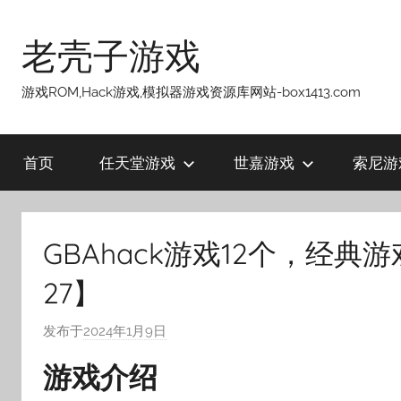
跳
至
老壳子游戏
内
容
游戏ROM,Hack游戏,模拟器游戏资源库网站-box1413.com
首页
任天堂游戏
世嘉游戏
索尼游
GBAhack游戏12个，经典游戏
27】
发布于
2024年1月9日
作
者
游戏介绍
:
老