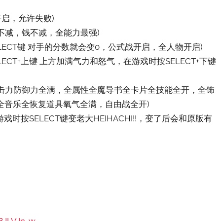
开启，允许失败)
槽不减，钱不减，全能力最强)
ELECT键 对手的分数就会变0，公式战开启，全人物开启)
LECT+上键 上方加满气力和怒气，在游戏时按SELECT+下键
SP攻击力防御力全满，全属性全魔导书全卡片全技能全开，全饰
全音乐全恢复道具氧气全满，自由战全开)
戏时按SELECT键变老大HEIHACHI!!，变了后会和原版有
1BJLVJn-w